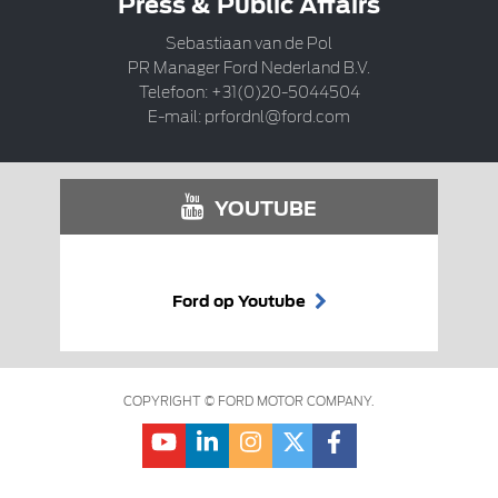
Press & Public Affairs
Sebastiaan van de Pol
PR Manager Ford Nederland B.V.
Telefoon: +31(0)20-5044504
E-mail:
prfordnl@ford.com
YOUTUBE
Ford op Youtube
COPYRIGHT © FORD MOTOR COMPANY.