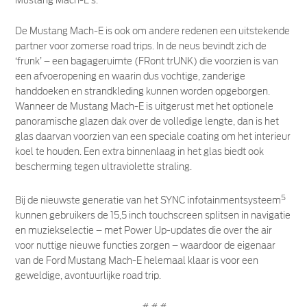
Mustang Mach-E’s.
De Mustang Mach-E is ook om andere redenen een uitstekende
partner voor zomerse road trips. In de neus bevindt zich de
‘frunk’ – een bagageruimte (FRont trUNK) die voorzien is van
een afvoeropening en waarin dus vochtige, zanderige
handdoeken en strandkleding kunnen worden opgeborgen.
Wanneer de Mustang Mach-E is uitgerust met het optionele
panoramische glazen dak over de volledige lengte, dan is het
glas daarvan voorzien van een speciale coating om het interieur
koel te houden. Een extra binnenlaag in het glas biedt ook
bescherming tegen ultraviolette straling.
5
Bij de nieuwste generatie van het SYNC infotainmentsysteem
kunnen gebruikers de 15,5 inch touchscreen splitsen in navigatie
en muziekselectie – met Power Up-updates die over the air
voor nuttige nieuwe functies zorgen – waardoor de eigenaar
van de Ford Mustang Mach-E helemaal klaar is voor een
geweldige, avontuurlijke road trip.
# # #