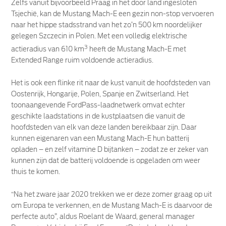
Zelfs vanuit bijvoorbeeld Praag in het door land ingesloten
Tsjechië, kan de Mustang Mach-E een gezin non-stop vervoeren
naar het hippe stadsstrand van het zo’n 500 km noordelijker
gelegen Szczecin in Polen. Met een volledig elektrische
3
actieradius van 610 km
heeft de Mustang Mach-E met
Extended Range ruim voldoende actieradius.
Het is ook een flinke rit naar de kust vanuit de hoofdsteden van
Oostenrijk, Hongarije, Polen, Spanje en Zwitserland. Het
toonaangevende FordPass-laadnetwerk omvat echter
geschikte laadstations in de kustplaatsen die vanuit de
hoofdsteden van elk van deze landen bereikbaar zijn. Daar
kunnen eigenaren van een Mustang Mach-E hun batterij
opladen – en zelf vitamine D bijtanken – zodat ze er zeker van
kunnen zijn dat de batterij voldoende is opgeladen om weer
thuis te komen.
“Na het zware jaar 2020 trekken we er deze zomer graag op uit
om Europa te verkennen, en de Mustang Mach-E is daarvoor de
perfecte auto”, aldus Roelant de Waard, general manager