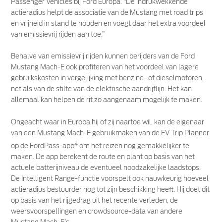
Passenger Vehicles bij Ford Europa. “De indrukwekkende
actieradius helpt de associatie van de Mustang met road trips
en vrijheid in stand te houden en voegt daar het extra voordeel
van emissievrij rijden aan toe.”
Behalve van emissievrij rijden kunnen berijders van de Ford
Mustang Mach-E ook profiteren van het voordeel van lagere
gebruikskosten in vergelijking met benzine- of dieselmotoren,
net als van de stilte van de elektrische aandrijflijn. Het kan
allemaal kan helpen de rit zo aangenaam mogelijk te maken.
Ongeacht waar in Europa hij of zij naartoe wil, kan de eigenaar
van een Mustang Mach-E gebruikmaken van de EV Trip Planner
4
op de FordPass-app
om het reizen nog gemakkelijker te
maken. De app berekent de route en plant op basis van het
actuele batterijniveau de eventueel noodzakelijke laadstops.
De Intelligent Range-functie voorspelt ook nauwkeurig hoeveel
actieradius bestuurder nog tot zijn beschikking heeft. Hij doet dit
op basis van het rijgedrag uit het recente verleden, de
weersvoorspellingen en crowdsource-data van andere