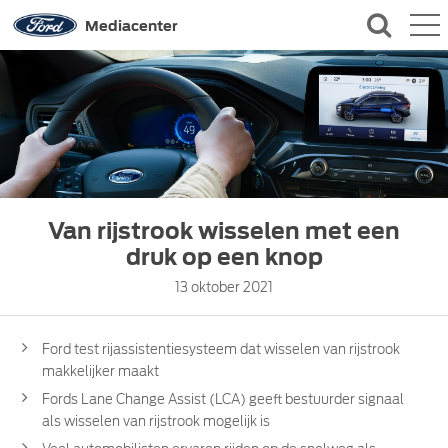
QUICK LINKS
Mediacenter
CONTACT
Van rijstrook wisselen met een
druk op een knop
13 oktober 2021
Ford test rijassistentiesysteem dat wisselen van rijstrook
makkelijker maakt
Fords Lane Change Assist (LCA) geeft bestuurder signaal
als wisselen van rijstrook mogelijk is