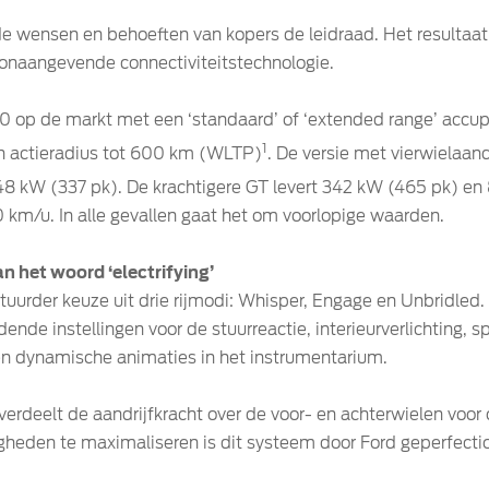
de wensen en behoeften van kopers de leidraad. Het resultaa
oonaangevende connectiviteitstechnologie.
op de markt met een ‘standaard’ of ‘extended range’ accupa
1
een actieradius tot 600 km (WLTP)
. De versie met vierwielaan
8 kW (337 pk). De krachtigere GT levert 342 kW (465 pk) e
 km/u. In alle gevallen gaat het om voorlopige waarden.
n het woord ‘electrifying’
uurder keuze uit drie rijmodi: Whisper, Engage en Unbridled.
ende instellingen voor de stuurreactie, interieurverlichting, s
 en dynamische animaties in het instrumentarium.
erdeelt de aandrijfkracht over de voor- en achterwielen voor
heden te maximaliseren is dit systeem door Ford geperfectio