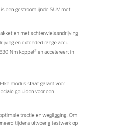
t is een gestroomlijnde SUV met
kket en met achterwielaandrijving
drijving en extended range accu
2
n 830 Nm koppel
en accelereert in
 Elke modus staat garant voor
peciale geluiden voor een
 optimale tractie en wegligging. Om
neerd tijdens uitvoerig testwerk op