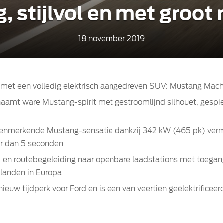
, stijlvol en met groot 
18 november 2019
t met een volledig elektrisch aangedreven SUV: Mustang Mac
aamt ware Mustang-spirit met gestroomlijnd silhouet, ges
 kenmerkende Mustang-sensatie dankzij 342 kW (465 pk) ve
er dan 5 seconden
 en routebegeleiding naar openbare laadstations met toega
 landen in Europa
euw tijdperk voor Ford en is een van veertien geëlektrificee