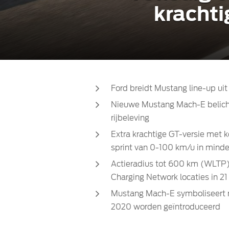
krachtig
Ford breidt Mustang line-up ui
Nieuwe Mustang Mach-E belich
rijbeleving
Extra krachtige GT-versie met
sprint van 0-100 km/u in mind
Actieradius tot 600 km (WLTP)
Charging Network locaties in 21
Mustang Mach-E symboliseert ni
2020 worden geïntroduceerd