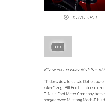
DOWNLOAD
Bijgewerkt maandag 18-11-19 – 10:3
“Tijdens de allereerste Detroit aut
raken”, zegt Bill Ford, achterklein
T. Nu is Ford Motor Company trots o
aangedreven Mustang Mach-E biedt s