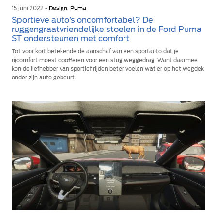
15 juni 2022 -
Design, Puma
Sportieve auto’s oncomfortabel? De
ruggengraatvriendelijke stoelen in de Ford Puma
ST ondersteunen met comfort
Tot voor kort betekende de aanschaf van een sportauto dat je
rijcomfort moest opofferen voor een stug weggedrag. Want daarmee
kon de liefhebber van sportief rijden beter voelen wat er op het wegdek
onder zijn auto gebeurt.