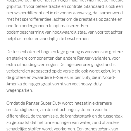
koppelverdeling die het vermogen naar het wiel met de meeste
grip stuurt voor betere tractie en controle. Standaard is ook een
nieuw sperdifferentieel in de vooras aanwezig, dat samenwerkt
met het sperdifferentieel achter om de prestaties op zachte en
oneffen ondergronden te optimaliseren. Een
bodembescherming van hoogwaardig staal van voor tot achter
helpt de motor en aandrijflijn te beschermen.
De tussenbak met hoge en lage gearing is voorzien van grotere
en sterkere componenten dan andere Ranger-varianten, voor
extra uithoudingsvermogen. De lage overbrengingsstand is
verbeterd en gebaseerd op de versie die ook wordt gebruikt in
de grotere en zwaardere F-Series Super Duty, die in Noord-
Amerika de ruggengraat vormt van veel heavy-duty
wagenparken.
Omdat de Ranger Super Duty wordt ingezet in extremere
omstandigheden, zijn de ontluchtingssystemen voor het
differentieel, de transmissie, de brandstoftank en de tussenbak
zo geplaatst dat het binnendringen van water, zand of andere
schadelijke stoffen wordt voorkomen. Een brandstoftank van