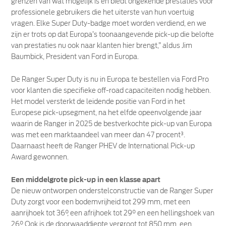
grenzen van wat mogelijk is en biedt ongekende prestaties voor
professionele gebruikers die het uiterste van hun voertuig
vragen. Elke Super Duty-badge moet worden verdiend, en we
zijn er trots op dat Europa’s toonaangevende pick-up die belofte
van prestaties nu ook naar klanten hier brengt,” aldus Jim
Baumbick, President van Ford in Europa.
De Ranger Super Duty is nu in Europa te bestellen via Ford Pro
voor klanten die specifieke off-road capaciteiten nodig hebben.
Het model versterkt de leidende positie van Ford in het
Europese pick-upsegment, na het elfde opeenvolgende jaar
waarin de Ranger in 2025 de bestverkochte pick-up van Europa
was met een marktaandeel van meer dan 47 procent³.
Daarnaast heeft de Ranger PHEV de International Pick-up
Award gewonnen.
Een middelgrote pick-up in een klasse apart
De nieuw ontworpen onderstelconstructie van de Ranger Super
Duty zorgt voor een bodemvrijheid tot 299 mm, met een
aanrijhoek tot 36°, een afrijhoek tot 29° en een hellingshoek van
26°. Ook is de doorwaaddiepte vergroot tot 850 mm, een