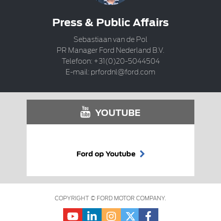
Press & Public Affairs
Sebastiaan van de Pol
PR Manager Ford Nederland B.V.
Telefoon: +31(0)20-5044504
E-mail:
prfordnl@ford.com
YOUTUBE
Ford op Youtube
COPYRIGHT © FORD MOTOR COMPANY.