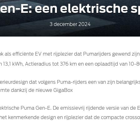
n-E: een elektrische s
3 december 2024
k als efficiënte EV met rijplezier dat Pumarijders gewend zijn
13,1 kWh, Actieradius tot 376 km en een oplaadtijd van 10-8
rieurdesign dat volgens Puma-rijders een van zijn belangrijkst
uimte dankzij de nieuwe GigaBox
lektrische Puma Gen-E. De emissievrij rijdende versie van de
t het kenmerkende design en rijplezier dat de compacte cross