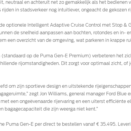
t, neutraal en achteruit net zo gemakkelijk als het bedienen 
 rijden in stadsverkeer nog intuïtiever, ongeacht de gekozen r
e optionele Intelligent Adaptive Cruise Control met Stop & G
nnen de snelheid aanpassen aan bochten, rotondes en in- en u
m een overzicht van de omgeving, wat parkeren in krappe r
(standaard op de Puma Gen-E Premium) verbeteren het zich
llende rijomstandigheden. Dit zorgt voor optimaal zicht, of je
iefd om zijn sportieve design en uitstekende rijeigenschapp
agageruimte,” zegt Jon Williams, general manager Ford Blue 
et een ongeëvenaarde rijervaring en een uiterst efficiënte ele
 bagagecapaciteit die zijn weerga niet kent.”
sche Puma Gen-E per direct te bestellen vanaf € 35.495. Lever