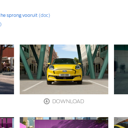
che sprong vooruit
(doc)
)
DOWNLOAD