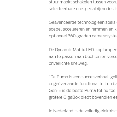
stuur maakt schakelen tussen voorui
selecteerbare one-pedal rijmodus is
Geavanceerde technologieën zoals d
soepel accelereren en remmen en ku
optioneel 360-graden camerasystee
De Dynamic Matrix LED-koplampen 
aan te passen aan bochten en verschi
onverlichte snelweg.
“De Puma is een succesverhaal, gel
ongeëvenaarde functionaliteit en b
Gen-E is de beste Puma tot nu toe, m
grotere GigaBox biedt bovendien een
In Nederland is de volledig elektri