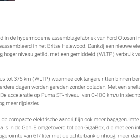
 in de hypermoderne assemblagefabriek van Ford Otosan in
assembleerd in het Britse Halewood. Dankzij een nieuwe elek
og hoger niveau getild, met een gemiddeld (WLTP) verbruik va
s tot 376 km (WLTP) waarmee ook langere ritten binnen bere
rdere dagen worden gereden zonder opladen. Met een snellad
. De acceleratie op Puma ST-niveau, van 0-100 km/u in slech
g meer rijplezier.
rt de compacte elektrische aandrijflijn ook meer bagageruimt
 is in de Gen-E omgetoverd tot een GigaBox, die met een inh
 bagageruimte van 617 liter met de achterbank omhoog, meer 