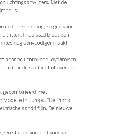
van richtingaanwijzers. Met de
ijmodus.
o en Lane Centring, zorgen voor
itritten. In de stad biedt een
uimtes nog eenvoudiger maakt.
t door de lichtbundel dynamisch
 nu door de stad rijdt of over een
en, gecombineerd met
en Model e in Europa. “De Puma
ktrische aandrijflijn. De nieuwe,
ingen starten komend voorjaar.