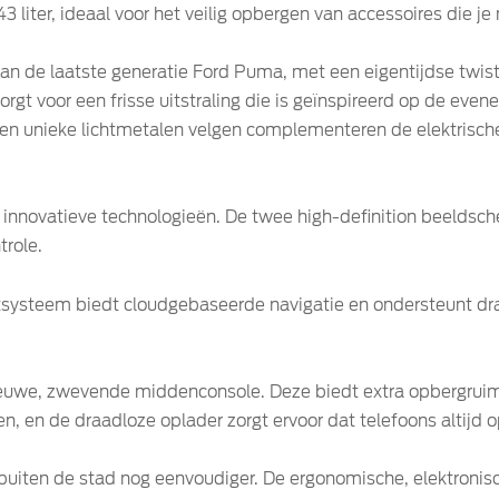
43 liter, ideaal voor het veilig opbergen van accessoires die je
van de laatste generatie Ford Puma, met een eigentijdse twist.
 zorgt voor een frisse uitstraling die is geïnspireerd op de ev
en unieke lichtmetalen velgen complementeren de elektrische 
n innovatieve technologieën. De twee high-definition beeldsch
trole.
ysteem biedt cloudgebaseerde navigatie en ondersteunt dr
euwe, zwevende middenconsole. Deze biedt extra opbergruimt
ten, en de draadloze oplader zorgt ervoor dat telefoons altijd 
uiten de stad nog eenvoudiger. De ergonomische, elektronisc