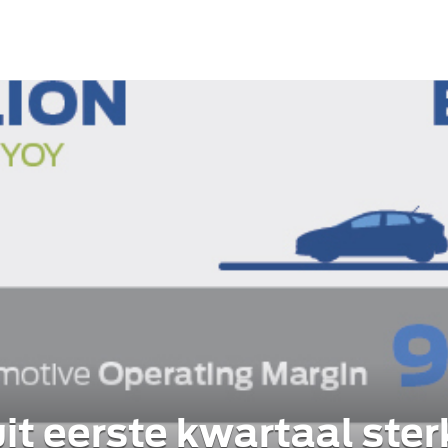
uit eerste kwartaal ster