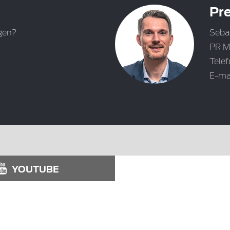
Pre
gen?
Seba
PR M
Tele
E-ma
YOUTUBE