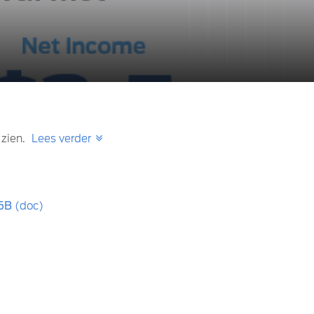
 zien.
Lees verder
.5B
(doc)