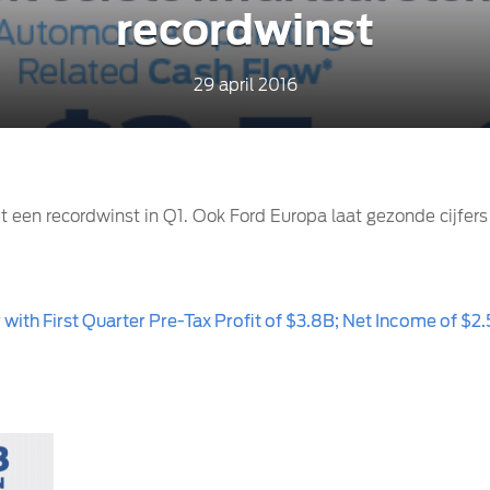
recordwinst
29 april 2016
 een recordwinst in Q1. Ook Ford Europa laat gezonde cijfers
 with First Quarter Pre-Tax Profit of $3.8B; Net Income of $2