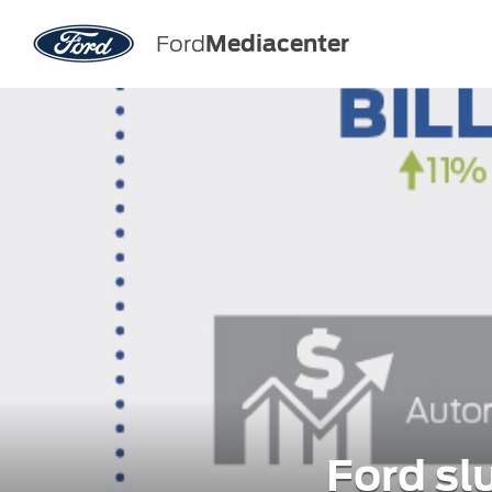
Ford
Mediacenter
Ford sl