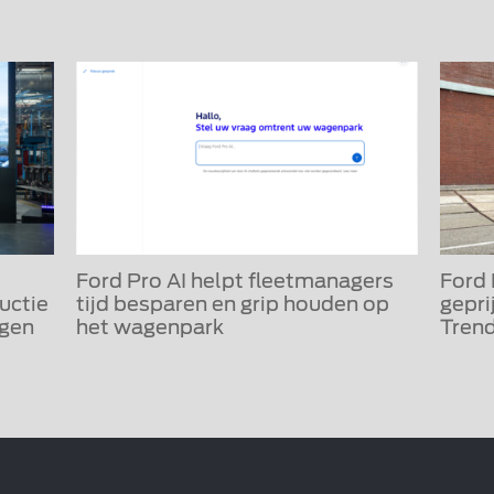
Ford Pro AI helpt fleetmanagers
Ford
uctie
tijd besparen en grip houden op
gepri
igen
het wagenpark
Trend