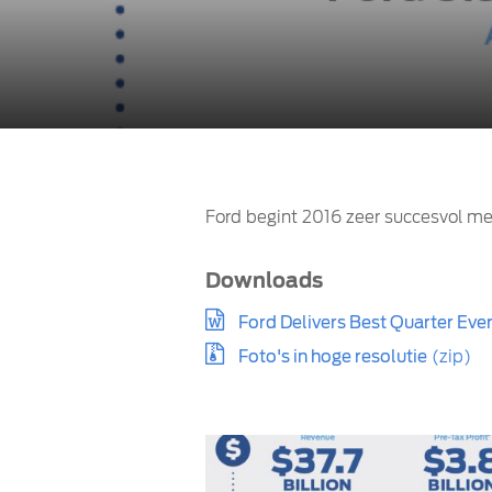
Ford begint 2016 zeer succesvol met
Downloads
Ford Delivers Best Quarter Ever
Foto's in hoge resolutie
(zip)