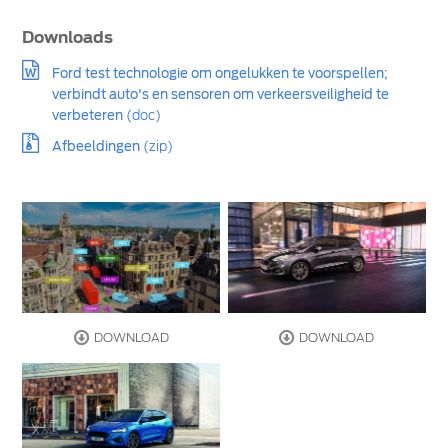
Downloads
Ford test technologie om ongelukken te voorspellen;
verbindt auto's en sensoren om verkeersveiligheid te
verbeteren
(doc)
Afbeeldingen
(zip)
DOWNLOAD
DOWNLOAD