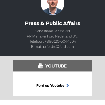
Press & Public Affairs
Sebastiaan van de Pol
PR Manager Ford Nederland B.V.
Telefoon: +31(0)20-5044504
E-mail:
prfordnl@ford.com
YOUTUBE
Ford op Youtube