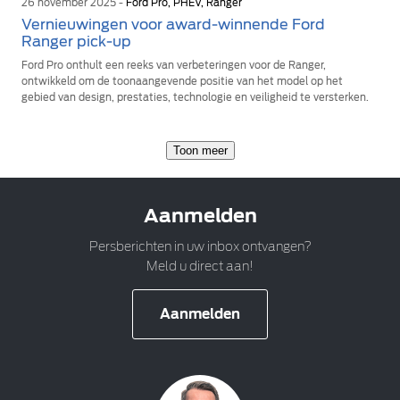
26 november 2025 -
Ford Pro, PHEV, Ranger
Vernieuwingen voor award-winnende Ford
Ranger pick-up
Ford Pro onthult een reeks van verbeteringen voor de Ranger,
ontwikkeld om de toonaangevende positie van het model op het
gebied van design, prestaties, technologie en veiligheid te versterken.
Toon meer
Aanmelden
Persberichten in uw inbox ontvangen?
Meld u direct aan!
Aanmelden