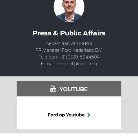
Press & Public Affairs
Sebastiaan van de Pol
PR Manager Ford Nederland B.V.
Telefoon: +31(0)20-5044504
E-mail:
prfordnl@ford.com
YOUTUBE
Ford op Youtube