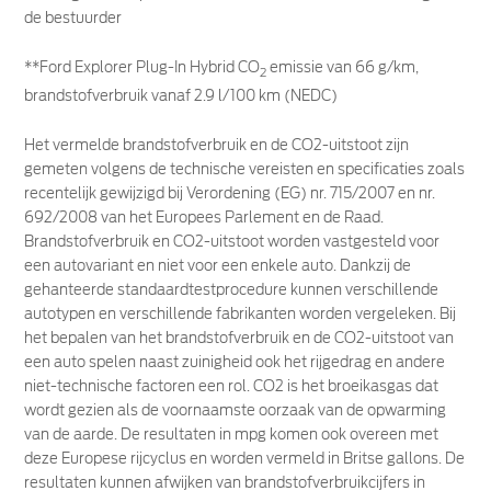
de bestuurder
**Ford Explorer Plug-In Hybrid CO
emissie van 66 g/km,
2
brandstofverbruik vanaf 2.9 l/100 km (NEDC)
Het vermelde brandstofverbruik en de CO2-uitstoot zijn
gemeten volgens de technische vereisten en specificaties zoals
recentelijk gewijzigd bij Verordening (EG) nr. 715/2007 en nr.
692/2008 van het Europees Parlement en de Raad.
Brandstofverbruik en CO2-uitstoot worden vastgesteld voor
een autovariant en niet voor een enkele auto. Dankzij de
gehanteerde standaardtestprocedure kunnen verschillende
autotypen en verschillende fabrikanten worden vergeleken. Bij
het bepalen van het brandstofverbruik en de CO2-uitstoot van
een auto spelen naast zuinigheid ook het rijgedrag en andere
niet-technische factoren een rol. CO2 is het broeikasgas dat
wordt gezien als de voornaamste oorzaak van de opwarming
van de aarde. De resultaten in mpg komen ook overeen met
deze Europese rijcyclus en worden vermeld in Britse gallons. De
resultaten kunnen afwijken van brandstofverbruikcijfers in