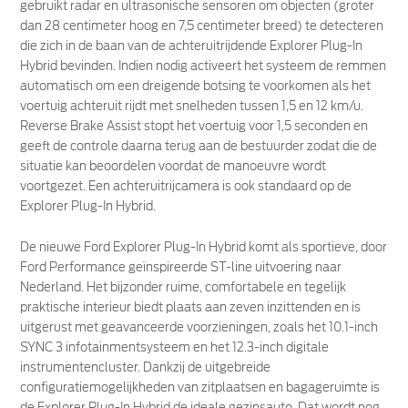
gebruikt radar en ultrasonische sensoren om objecten (groter
dan 28 centimeter hoog en 7,5 centimeter breed) te detecteren
die zich in de baan van de achteruitrijdende Explorer Plug-In
Hybrid bevinden. Indien nodig activeert het systeem de remmen
automatisch om een ​​dreigende botsing te voorkomen als het
voertuig achteruit rijdt met snelheden tussen 1,5 en 12 km/u.
Reverse Brake Assist stopt het voertuig voor 1,5 seconden en
geeft de controle daarna terug aan de bestuurder zodat die de
situatie kan beoordelen voordat de manoeuvre wordt
voortgezet. Een achteruitrijcamera is ook standaard op de
Explorer Plug-In Hybrid.
De nieuwe Ford Explorer Plug-In Hybrid komt als sportieve, door
Ford Performance geïnspireerde ST-line uitvoering naar
Nederland. Het bijzonder ruime, comfortabele en tegelijk
praktische interieur biedt plaats aan zeven inzittenden en is
uitgerust met geavanceerde voorzieningen, zoals het 10.1-inch
SYNC 3 infotainmentsysteem en het 12.3-inch digitale
instrumentencluster. Dankzij de uitgebreide
configuratiemogelijkheden van zitplaatsen en bagageruimte is
de Explorer Plug-In Hybrid de ideale gezinsauto. Dat wordt nog