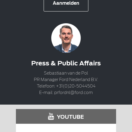
Aanmelden
Press & Public Affairs
Sebastiaan van de Pol
PR Manager Ford Nederland B.V.
Telefoon: +31(0)20-5044504
E-mail:
prfordnl@ford.com
YOUTUBE