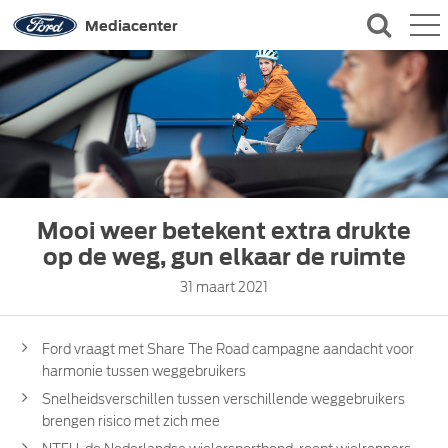
QUICK LINKS
Mediacenter
CONTACT
Mooi weer betekent extra drukte
op de weg, gun elkaar de ruimte
31 maart 2021
Ford vraagt met Share The Road campagne aandacht voor
harmonie tussen weggebruikers
Snelheidsverschillen tussen verschillende weggebruikers
brengen risico met zich mee