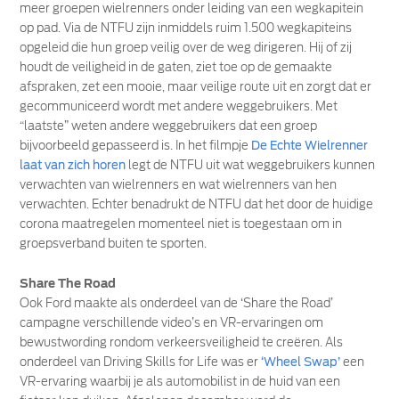
meer groepen wielrenners onder leiding van een wegkapitein
op pad. Via de NTFU zijn inmiddels ruim 1.500 wegkapiteins
opgeleid die hun groep veilig over de weg dirigeren. Hij of zij
houdt de veiligheid in de gaten, ziet toe op de gemaakte
afspraken, zet een mooie, maar veilige route uit en zorgt dat er
gecommuniceerd wordt met andere weggebruikers. Met
“laatste” weten andere weggebruikers dat een groep
bijvoorbeeld gepasseerd is. In het filmpje
De Echte Wielrenner
laat van zich horen
legt de NTFU uit wat weggebruikers kunnen
verwachten van wielrenners en wat wielrenners van hen
verwachten. Echter benadrukt de NTFU dat het door de huidige
corona maatregelen momenteel niet is toegestaan om in
groepsverband buiten te sporten.
Share The Road
Ook Ford maakte als onderdeel van de ‘Share the Road’
campagne verschillende video’s en VR-ervaringen om
bewustwording rondom verkeersveiligheid te creëren. Als
onderdeel van Driving Skills for Life was er
‘Wheel Swap’
een
VR-ervaring waarbij je als automobilist in de huid van een