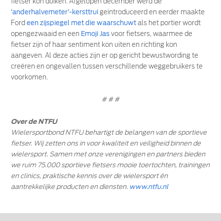
fietser kon duiken. Afgelopen december werd de
‘anderhalvemeter’-kersttrui
geïntroduceerd en eerder maakte
Ford
een zijspiegel met die waarschuwt
als het portier wordt
opengezwaaid en een
Emoji Jas
voor fietsers, waarmee de
fietser zijn of haar sentiment kon uiten en richting kon
aangeven. Al deze acties zijn er op gericht bewustwording te
creëren en ongevallen tussen verschillende weggebruikers te
voorkomen.
# # #
Over de NTFU
Wielersportbond NTFU behartigt de belangen van de sportieve
fietser. Wij zetten ons in voor kwaliteit en veiligheid binnen de
wielersport. Samen met onze verenigingen en partners bieden
we ruim 75.000 sportieve fietsers mooie
toertochten, trainingen
en clinics, praktische kennis over de wielersport én
aantrekkelijke producten en diensten.
www.ntfu.nl