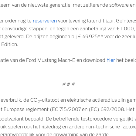
em van de nieuwste generatie, met zelflerende software en 
er order nog te
reserveren
voor levering later dit jaar. Geïnte
er eenvoudige stappen, en tegen een aanbetaling van € 1.000
dt geleverd. De prijzen beginnen bij € 49.925** voor de zeer 
 Edition.
matie van de Ford Mustang Mach-E en download
hier
het beel
# # #
ieverbruik, de CO
-uitstoot en elektrische actieradius zijn g
2
het Europese reglement (EC 715/2007 en (EC) 692/2008. Het 
odelvariant bepaald. De betreffende testprocedure vergelijkt
ik spelen ook het rijgedrag en andere non-technische factore
verantwoordelijk voor de opwarming van de aarde.