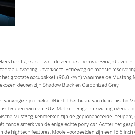
kers heeft gekozen voor de zeer luxe, vierwielaangedreven Fi
iteerde uitvoering uitverkocht. Verreweg de meeste reserverin
t het grootste accupakket (98,8 kWh) waarmee de Mustang M
ekozen kleuren zijn Shadow Black en Carbonized Grey.
rd vanwege zijn unieke DNA dat het beste van de iconische 
igenschappen van een SUV. Met zijn lange en krachtig ogende 
pische Mustang-kenmerken zijn de geprononceerde ‘heupen’,
s, hét handelsmerk van de enige echte pony car. Achter het ges
 van de hightech features. Mooie voorbeelden zijn een 15,5 inc