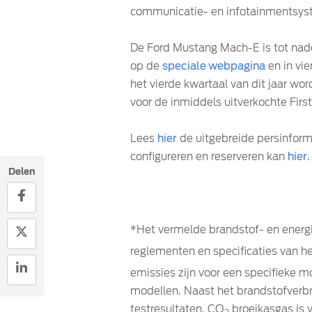
communicatie- en infotainmentsyste
De Ford Mustang Mach-E is tot nad
op de
speciale webpagina
en in vi
het vierde kwartaal van dit jaar wor
voor de inmiddels uitverkochte First
Lees
hier
de uitgebreide persinfor
configureren en reserveren kan
hier
.
Delen
*Het vermelde brandstof- en energ
reglementen en specificaties van 
emissies zijn voor een specifieke m
modellen. Naast het brandstofverbru
testresultaten. CO
broeikasgas is 