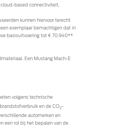
cloud-based connectiviteit.
resseerden kunnen hiervoor terecht
, een exemplaar bemachtigen dat in
luxe basisuitvoering tot € 70.940**
dmateriaal. Een Mustang Mach-E
emeten volgens technische
brandstofverbruik en de CO
-
2
 verschillende automerken en
n een rol bij het bepalen van de