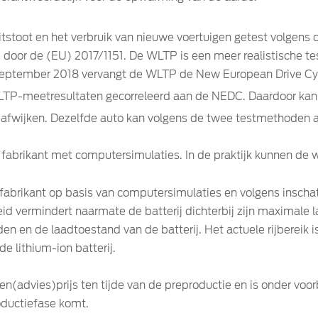
tstoot en het verbruik van nieuwe voertuigen getest volgens
door de (EU) 2017/1151. De WLTP is een meer realistische t
 september 2018 vervangt de WLTP de New European Drive Cyc
TP-meetresultaten gecorreleerd aan de NEDC. Daardoor kan 
s afwijken. Dezelfde auto kan volgens de twee testmethoden 
fabrikant met computersimulaties. In de praktijk kunnen de 
r fabrikant op basis van computersimulaties en volgens insch
id vermindert naarmate de batterij dichterbij zijn maximale 
den en de laadtoestand van de batterij. Het actuele rijbereik i
 de lithium-ion batterij.
advies)prijs ten tijde van de preproductie en is onder voorb
oductiefase komt.