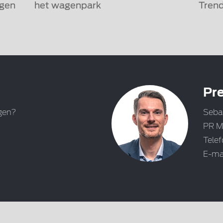
igen
het wagenpark
Trend
Pre
gen?
Seba
PR M
Tele
E-ma