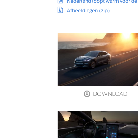
Nederland loopt warm voor d
Afbeeldingen
(zip)
DOWNLOAD