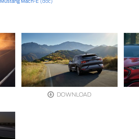
e Mustang Mach-E
(doc)
DOWNLOAD