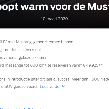
oopt warm voor de Mu
10 maart 2020
e SUV met Mustang-genen stromen binnen
ng inmiddels uitverkocht
rey meest gekozen kleuren
Ford met range tot 600 km* te reserveren vanaf € 49.925**
r zijn introductie later dit jaar al succes. Meer dan 1.500 N
che SUV gereserveerd.
Lees verder