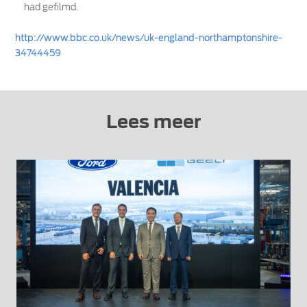
had gefilmd.
http://www.bbc.co.uk/news/uk-england-northamptonshire-
34744459
Lees meer