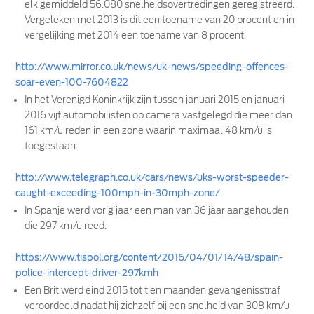
elk gemiddeld 56.080 snelheidsovertredingen geregistreerd.
Vergeleken met 2013 is dit een toename van 20 procent en in
vergelijking met 2014 een toename van 8 procent.
http://www.mirror.co.uk/news/uk-news/speeding-offences-
soar-even-100-7604822
In het Verenigd Koninkrijk zijn tussen januari 2015 en januari
2016 vijf automobilisten op camera vastgelegd die meer dan
161 km/u reden in een zone waarin maximaal 48 km/u is
toegestaan.
http://www.telegraph.co.uk/cars/news/uks-worst-speeder-
caught-exceeding-100mph-in-30mph-zone/
In Spanje werd vorig jaar een man van 36 jaar aangehouden
die 297 km/u reed.
https://www.tispol.org/content/2016/04/01/14/48/spain-
police-intercept-driver-297kmh
Een Brit werd eind 2015 tot tien maanden gevangenisstraf
veroordeeld nadat hij zichzelf bij een snelheid van 308 km/u