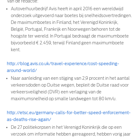
Van de redactie:
Autoverhuurbedrijf Avis heeft in april 2016 een wereldwijd
onderzoek uitgevoerd naar boetes bij snelheidsovertredingen.
De maximumboetes in Finland, het Verenigd Koninkrijk,
België, Portugal, Frankrijk en Noorwegen behoren tot de
hoogste ter wereld. In Portugal bedraagt de maximumboete
bijvoorbeeld € 2.459, terwijl Finland geen maximumboete
kent.
http://blog.avis.co.uk/travel-experience/cost-speeding-
around-world/
Naar aanleiding van een stijging van 2,9 procent in het aantal
verkeersdoden op Duitse wegen, bepleit de Duitse raad voor
verkeersveiligheid (DVR) een verlaging van de
maximumsnelheid op smalle landwegen tot 80 km/u.
http://etsc.eu/germany-calls-for-better-speed-enforcement-
as-deaths-rise-again/
De 27 politiekorpsen in het Verenigd Koninkrijk die op een
verzoek om informatie hebben gereageerd, hebben vorig jaar