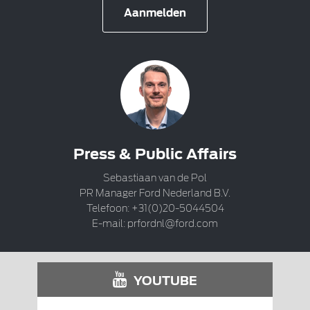
Aanmelden
Press & Public Affairs
Sebastiaan van de Pol
PR Manager Ford Nederland B.V.
Telefoon: +31(0)20-5044504
E-mail:
prfordnl@ford.com
YOUTUBE