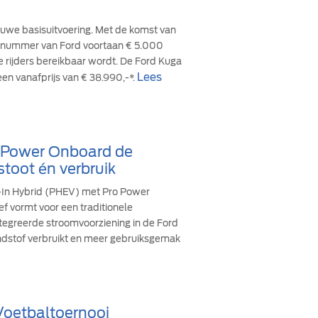
euwe basisuitvoering. Met de komst van
cesnummer van Ford voortaan € 5.000
re rijders bereikbaar wordt. De Ford Kuga
Lees
een vanafprijs van € 38.990,-*.
o Power Onboard de
stoot én verbruik
g-In Hybrid (PHEV) met Pro Power
ef vormt voor een traditionele
ïntegreerde stroomvoorziening in de Ford
andstof verbruikt en meer gebruiksgemak
 Voetbaltoernooi