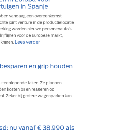
tuigen in Spanje
ebben vandaag een overeenkomst
hte joint venture in de productielocatie
werking worden nieuwe personenauto’s
ijflijnen voor de Europese markt,
Lees verder
krijgen.
d besparen en grip houden
iteenlopende taken. Ze plannen
den kosten bij en reageren op
val. Zeker bij grotere wagenparken kan
sd: nu vanaf € 38.990 als