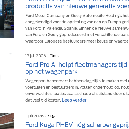
productie van nieuwe generatie voer
Ford Motor Company en Geely Automobile Holdings h
aangekondigd voor de oprichting van een op Europa geric
van Ford in Valencia, Spanje. Binnen de nieuwe samen
van Ford en Geely geproduceerd met verschillende aandr
waardoor Europese bestuurders meer keuze en waarde 
13 juli 2026 -
Fleet
Ford Pro AI helpt fleetmanagers tij
op het wagenpark
Wagenparkbeheerders hebben dagelijks te maken met u
voertuigen en bestuurders in, volgen onderhoud op, hou
onverwachte situaties zoals schade of stilstand door uit
Lees verder
dat veel tijd kosten.
1 juli 2026 -
Kuga
Ford Kuga PHEV nóg scherper geprij