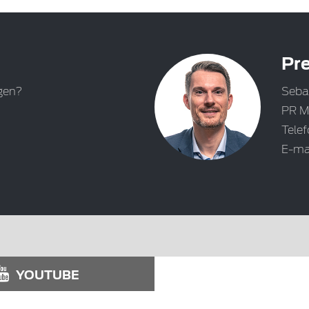
Pre
gen?
Seba
PR M
Tele
E-ma
YOUTUBE