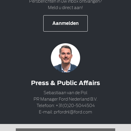
Persberichten in uw inbox ontvangen?
Meld u direct aan!
Aanmelden
Press & Public Affairs
Sebastiaan van de Pol
PR Manager Ford Nederland B.V.
Telefoon: +31(0)20-5044504
E-mail:
prfordnl@ford.com