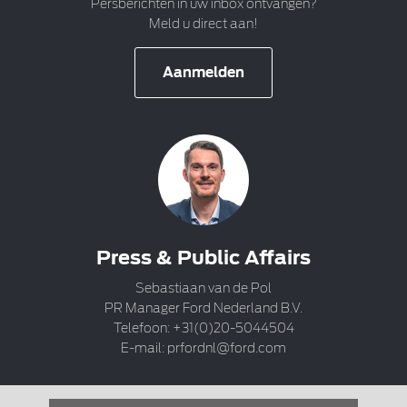
Persberichten in uw inbox ontvangen?
Meld u direct aan!
Aanmelden
Press & Public Affairs
Sebastiaan van de Pol
PR Manager Ford Nederland B.V.
Telefoon: +31(0)20-5044504
E-mail:
prfordnl@ford.com