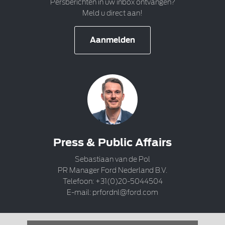
Persberichten in uw inbox ontvangen?
Meld u direct aan!
Aanmelden
Press & Public Affairs
Sebastiaan van de Pol
PR Manager Ford Nederland B.V.
Telefoon: +31(0)20-5044504
E-mail:
prfordnl@ford.com