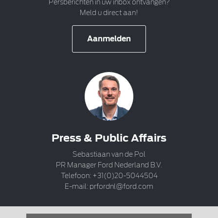
Persberichten in uw inbox ontvangen?
Meld u direct aan!
Aanmelden
Press & Public Affairs
Sebastiaan van de Pol
PR Manager Ford Nederland B.V.
Telefoon: +31(0)20-5044504
E-mail:
prfordnl@ford.com