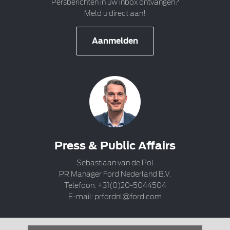
Persberichten in uw inbox ontvangen?
Meld u direct aan!
Aanmelden
Press & Public Affairs
Sebastiaan van de Pol
PR Manager Ford Nederland B.V.
Telefoon: +31(0)20-5044504
E-mail:
prfordnl@ford.com