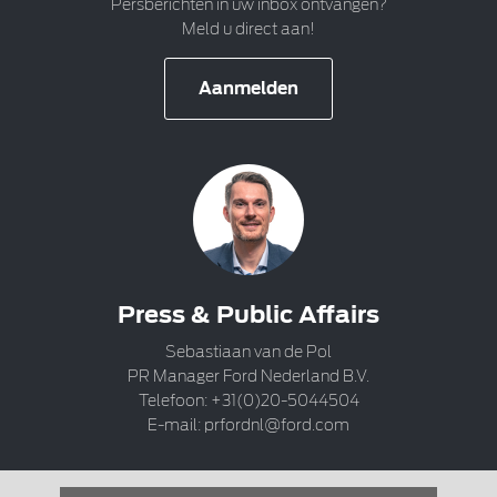
Persberichten in uw inbox ontvangen?
Meld u direct aan!
Aanmelden
Press & Public Affairs
Sebastiaan van de Pol
PR Manager Ford Nederland B.V.
Telefoon: +31(0)20-5044504
E-mail:
prfordnl@ford.com