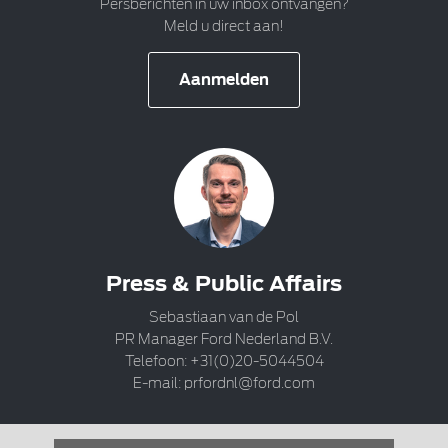
Persberichten in uw inbox ontvangen?
Meld u direct aan!
Aanmelden
Press & Public Affairs
Sebastiaan van de Pol
PR Manager Ford Nederland B.V.
Telefoon: +31(0)20-5044504
E-mail:
prfordnl@ford.com