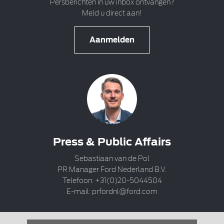
Persberichten in uw inbox ontvangen?
Meld u direct aan!
Aanmelden
Press & Public Affairs
Sebastiaan van de Pol
PR Manager Ford Nederland B.V.
Telefoon: +31(0)20-5044504
E-mail:
prfordnl@ford.com