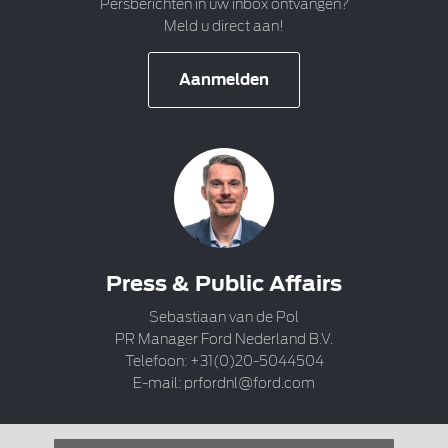
Persberichten in uw inbox ontvangen?
Meld u direct aan!
Aanmelden
Press & Public Affairs
Sebastiaan van de Pol
PR Manager Ford Nederland B.V.
Telefoon: +31(0)20-5044504
E-mail:
prfordnl@ford.com