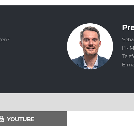
Pre
gen?
Seba
PR M
Tele
E-ma
YOUTUBE