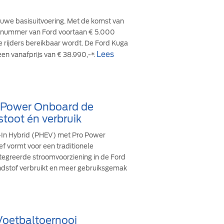
euwe basisuitvoering. Met de komst van
cesnummer van Ford voortaan € 5.000
re rijders bereikbaar wordt. De Ford Kuga
Lees
een vanafprijs van € 38.990,-*.
o Power Onboard de
stoot én verbruik
g-In Hybrid (PHEV) met Pro Power
ef vormt voor een traditionele
ïntegreerde stroomvoorziening in de Ford
andstof verbruikt en meer gebruiksgemak
 Voetbaltoernooi