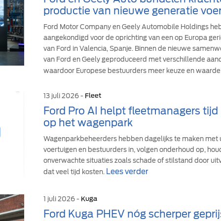
productie van nieuwe generatie voer
Ford Motor Company en Geely Automobile Holdings h
aangekondigd voor de oprichting van een op Europa geric
van Ford in Valencia, Spanje. Binnen de nieuwe samen
van Ford en Geely geproduceerd met verschillende aandr
waardoor Europese bestuurders meer keuze en waarde 
13 juli 2026 -
Fleet
Ford Pro AI helpt fleetmanagers tij
op het wagenpark
Wagenparkbeheerders hebben dagelijks te maken met u
voertuigen en bestuurders in, volgen onderhoud op, hou
onverwachte situaties zoals schade of stilstand door uit
Lees verder
dat veel tijd kosten.
1 juli 2026 -
Kuga
Ford Kuga PHEV nóg scherper geprij