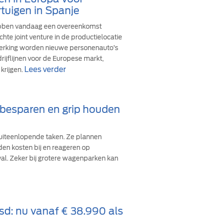
tuigen in Spanje
ebben vandaag een overeenkomst
hte joint venture in de productielocatie
werking worden nieuwe personenauto’s
ijflijnen voor de Europese markt,
Lees verder
krijgen.
d besparen en grip houden
iteenlopende taken. Ze plannen
den kosten bij en reageren op
val. Zeker bij grotere wagenparken kan
sd: nu vanaf € 38.990 als