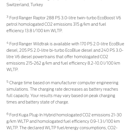
Switzerland, Turkey
3
Ford Ranger Raptor 288 PS 3.0-litre twin-turbo EcoBoost V6
petrol homologated CO2 emissions 315 g/km and fuel
efficiency 13.8 l/100 km WLTP.
4
Ford Ranger Wildtrak is available with 170 PS 2.0-litre EcoBlue
diesel, 205 PS 2.0-litre bi-turbo EcoBlue diesel and 240 PS 3.0-
litre V6 diesel powertrains that offer homologated CO2
emissions 215-262 g/km and fuel efficiency 8.2-10.0 l/100 km
WLTP.
5
Charge time based on manufacturer computer engineering
simulations. The charging rate decreases as battery reaches
full capacity. Your results may vary based on peak charging
times and battery state of charge.
6
Ford Kuga Plug-In Hybrid homologated CO2 emissions 21-30
g/km WLTP and homologated fuel efficiency 0.9-1.3 l/100 km
WLTP. The declared WLTP fuel/energy consumptions, CO2-