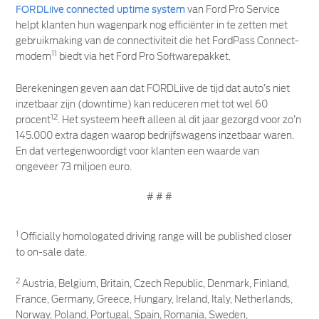
FORDLiive connected uptime system
van Ford Pro Service
helpt klanten hun wagenpark nog efficiënter in te zetten met
gebruikmaking van de connectiviteit die het FordPass Connect-
11
modem
biedt via het Ford Pro Softwarepakket.
Berekeningen geven aan dat FORDLiive de tijd dat auto’s niet
inzetbaar zijn (downtime) kan reduceren met tot wel 60
12
procent
. Het systeem heeft alleen al dit jaar gezorgd voor zo’n
145.000 extra dagen waarop bedrijfswagens inzetbaar waren.
En dat vertegenwoordigt voor klanten een waarde van
ongeveer 73 miljoen euro.
# # #
1
Officially homologated driving range will be published closer
to on-sale date.
2
Austria, Belgium, Britain, Czech Republic, Denmark, Finland,
France, Germany, Greece, Hungary, Ireland, Italy, Netherlands,
Norway, Poland, Portugal, Spain, Romania, Sweden,