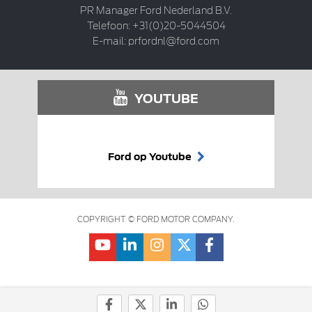
PR Manager Ford Nederland B.V.
Telefoon: +31(0)20-5044504
E-mail:
prfordnl@ford.com
YOUTUBE
Ford op Youtube
COPYRIGHT © FORD MOTOR COMPANY.