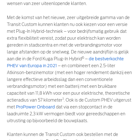
wensen van zeer uiteenlopende klanten.
Met de komst van het nieuwe, zeer uitgebreide gamma van de
Transit Custom kunnen klanten nu ook kiezen voor een versie
met Plug-In Hybrid-techniek – voor bedrijfsmatig gebruik dat
extra flexibiliteit vereist, zodat puur elektrisch kan worden
gereden in stadscentra en met de verbrandingsmotor voor
lange afstanden op de snelweg. De nieuwe aandrijflijn is gelijk
6
aan die in de Ford Kuga Plug-In Hybrid
–
de bestverkochte
PHEV van Europa in 2021
– en combineert een 2.5-liter
Atkinson-benzinemotor (met een hoger rendement dankzij een
langere effectieve arbeidsslag dan een conventionele
verbrandingsmotor) met een batterij met een bruikbare
capaciteit van 11,8 kWh voor een puur elektrische, theoretische
1
actieradius van 57 kilometer
. Ook is de Custom PHEV uitgerust
met
ProPower Onboard
dat via een stopcontact in de
laadruimte 2,3 kW vermogen biedt voor gereedschappen en
uitrusting op bijvoorbeeld de bouwplaats.
Klanten kunnen de Transit Custom ook bestellen met de