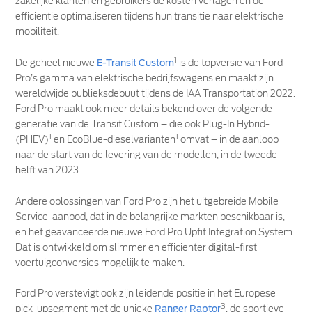
zakelijke klanten en gebruikers de kosten verlagen en de
efficiëntie optimaliseren tijdens hun transitie naar elektrische
mobiliteit.
1
De geheel nieuwe
E-Transit Custom
is de topversie van Ford
Pro’s gamma van elektrische bedrijfswagens en maakt zijn
wereldwijde publieksdebuut tijdens de IAA Transportation 2022.
Ford Pro maakt ook meer details bekend over de volgende
generatie van de Transit Custom – die ook Plug-In Hybrid-
1
1
(PHEV)
en EcoBlue-dieselvarianten
omvat – in de aanloop
naar de start van de levering van de modellen, in de tweede
helft van 2023.
Andere oplossingen van Ford Pro zijn het uitgebreide Mobile
Service-aanbod, dat in de belangrijke markten beschikbaar is,
en het geavanceerde nieuwe Ford Pro Upfit Integration System.
Dat is ontwikkeld om slimmer en efficiënter digital-first
voertuigconversies mogelijk te maken.
Ford Pro verstevigt ook zijn leidende positie in het Europese
3
pick-upsegment met de unieke
Ranger Raptor
, de sportieve