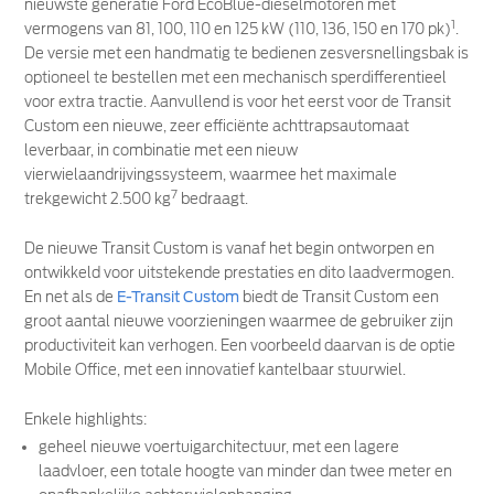
nieuwste generatie Ford EcoBlue-dieselmotoren met
1
vermogens van 81, 100, 110 en 125 kW (110, 136, 150 en 170 pk)
.
De versie met een handmatig te bedienen zesversnellingsbak is
optioneel te bestellen met een mechanisch sperdifferentieel
voor extra tractie. Aanvullend is voor het eerst voor de Transit
Custom een nieuwe, zeer efficiënte achttrapsautomaat
leverbaar, in combinatie met een nieuw
vierwielaandrijvingssysteem, waarmee het maximale
7
trekgewicht 2.500 kg
bedraagt.
De nieuwe Transit Custom is vanaf het begin ontworpen en
ontwikkeld voor uitstekende prestaties en dito laadvermogen.
En net als de
E-Transit Custom
biedt de Transit Custom een
groot aantal nieuwe voorzieningen waarmee de gebruiker zijn
productiviteit kan verhogen. Een voorbeeld daarvan is de optie
Mobile Office, met een innovatief kantelbaar stuurwiel.
Enkele highlights:
geheel nieuwe voertuigarchitectuur, met een lagere
laadvloer, een totale hoogte van minder dan twee meter en