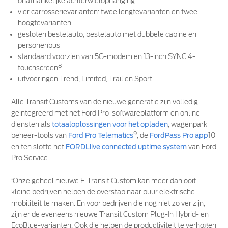
onafhankelijke achterwielophanging
vier carrosserievarianten: twee lengtevarianten en twee
hoogtevarianten
gesloten bestelauto, bestelauto met dubbele cabine en
personenbus
standaard voorzien van 5G-modem en 13-inch SYNC 4-
8
touchscreen
uitvoeringen Trend, Limited, Trail en Sport
Alle Transit Customs van de nieuwe generatie zijn volledig
geïntegreerd met het Ford Pro-softwareplatform en online
diensten als
totaaloplossingen voor het opladen
, wagenpark
9
beheer-tools van
Ford Pro Telematics
, de
FordPass Pro app
10
en ten slotte het
FORDLiive connected uptime system
van Ford
Pro Service.
‘Onze geheel nieuwe E-Transit Custom kan meer dan ooit
kleine bedrijven helpen de overstap naar puur elektrische
mobiliteit te maken. En voor bedrijven die nog niet zo ver zijn,
zijn er de eveneens nieuwe Transit Custom Plug-In Hybrid- en
EcoBlue-varianten. Ook die helpen de productiviteit te verhogen