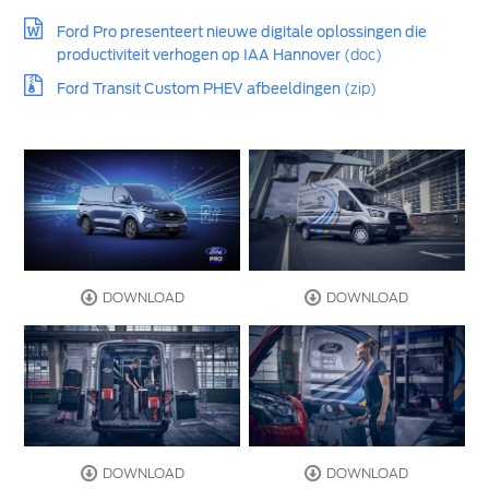
Ford Pro presenteert nieuwe digitale oplossingen die
productiviteit verhogen op IAA Hannover
(doc)
Ford Transit Custom PHEV afbeeldingen
(zip)
DOWNLOAD
DOWNLOAD
DOWNLOAD
DOWNLOAD