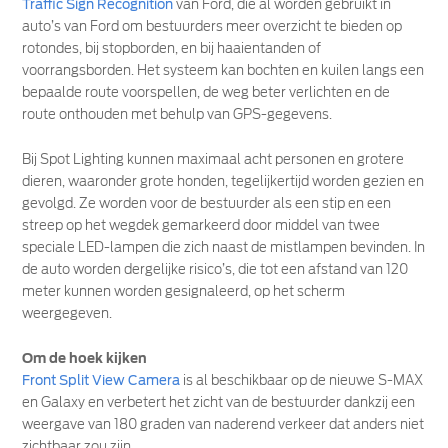
Traffic Sign Recognition
van Ford, die al worden gebruikt in
auto’s van Ford om bestuurders meer overzicht te bieden op
rotondes, bij stopborden, en bij haaientanden of
voorrangsborden. Het systeem kan bochten en kuilen langs een
bepaalde route voorspellen, de weg beter verlichten en de
route onthouden met behulp van GPS-gegevens.
Bij Spot Lighting kunnen maximaal acht personen en grotere
dieren, waaronder grote honden, tegelijkertijd worden gezien en
gevolgd. Ze worden voor de bestuurder als een stip en een
streep op het wegdek gemarkeerd door middel van twee
speciale LED-lampen die zich naast de mistlampen bevinden. In
de auto worden dergelijke risico’s, die tot een afstand van 120
meter kunnen worden gesignaleerd, op het scherm
weergegeven.
Om de hoek kijken
Front Split View Camera
is al beschikbaar op de nieuwe S-MAX
en Galaxy en verbetert het zicht van de bestuurder dankzij een
weergave van 180 graden van naderend verkeer dat anders niet
zichtbaar zou zijn.