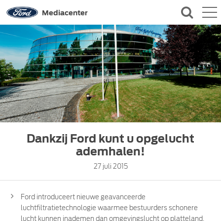
QUICK LINKS
Mediacenter
CONTACT
Dankzij Ford kunt u opgelucht
ademhalen!
27 juli 2015
Ford introduceert nieuwe geavanceerde
luchtfiltratietechnologie waarmee bestuurders schonere
lucht kunnen inademen dan omgevingslucht op platteland,