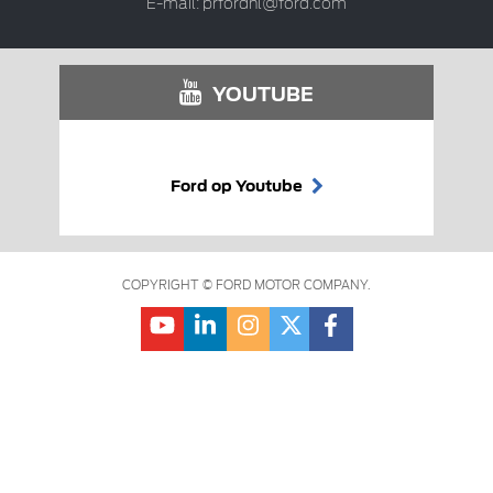
E-mail:
prfordnl@ford.com
YOUTUBE
Ford op Youtube
COPYRIGHT © FORD MOTOR COMPANY.