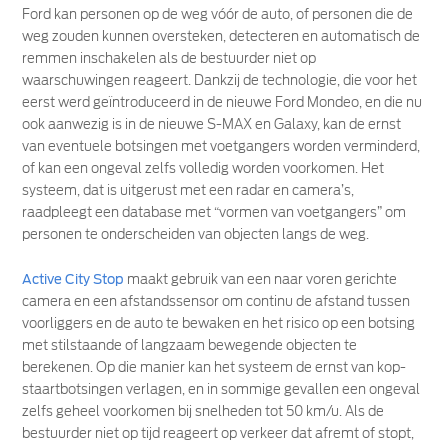
Ford kan personen op de weg vóór de auto, of personen die de
weg zouden kunnen oversteken, detecteren en automatisch de
remmen inschakelen als de bestuurder niet op
waarschuwingen reageert. Dankzij de technologie, die voor het
eerst werd geïntroduceerd in de nieuwe Ford Mondeo, en die nu
ook aanwezig is in de nieuwe S-MAX en Galaxy, kan de ernst
van eventuele botsingen met voetgangers worden verminderd,
of kan een ongeval zelfs volledig worden voorkomen. Het
systeem, dat is uitgerust met een radar en camera’s,
raadpleegt een database met “vormen van voetgangers” om
personen te onderscheiden van objecten langs de weg.
Active City Stop
maakt gebruik van een naar voren gerichte
camera en een afstandssensor om continu de afstand tussen
voorliggers en de auto te bewaken en het risico op een botsing
met stilstaande of langzaam bewegende objecten te
berekenen. Op die manier kan het systeem de ernst van kop-
staartbotsingen verlagen, en in sommige gevallen een ongeval
zelfs geheel voorkomen bij snelheden tot 50 km/u. Als de
bestuurder niet op tijd reageert op verkeer dat afremt of stopt,