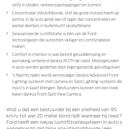
zelfs in steden, verkeersopstoppingen en tunnels
Concentratie stikstofdioxide, stof die grote invloed heeft op
astma, in de auto gelijk aan of lager dan concentraties en
aantal deeltjes in buitenlucht op platteland
Geavanceerde luchtfiltratie is één van de Ford-
technologieën die autoritten veiliger en comfortabeler
maken
Comfort in interieur is wat betreft geluiddemping en
aanraking verbeterd dankzij RUTH de robot. Motorgeluiden
in auto worden gedempt door tegengestelde geluidsgolven
's Nachts rijden wordt eenvoudiger dankzij Advanced Front
Lighting-systeem met camera en Spot Lighting-systeem die
risico's in kaart brengen. Bestuurders kunnen om een hoek
kijken dankzij Front Split View Camera
Wist u dat een bestuurder bij een snelheid van 95
km/u tot wel 20 meter blind rijdt wanneer hij niest?
Ford heeft een nieuw luchtfiltratiesysteem in auto s
aangebracht dat bijna alle stikstofdioxide (een